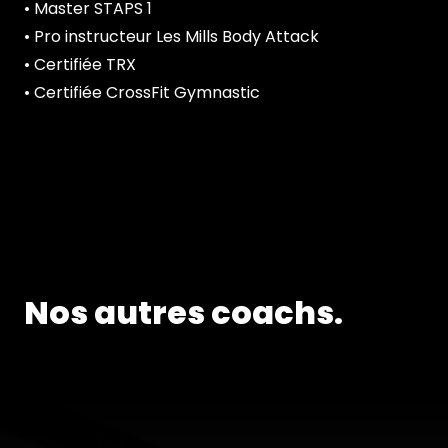
• Master STAPS 1
• Pro instructeur Les Mills Body Attack
• Certifiée TRX
• Certifiée CrossFit Gymnastic
COACH
Nos autres coachs.
PEDRO.