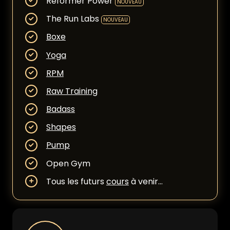
Reformer Power
NOUVEAU
The Run Labs
NOUVEAU
Boxe
Yoga
RPM
Raw Training
Badass
Shapes
Pump
Open Gym
Tous les futurs
cours
à venir…