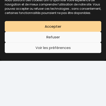
Nous utilisons des cookies afin d’optimiser votre expérience de
navigation et de mieux comprendre l’utilisation de notre site. Vous
pouvez accepter ou refuser ces technologies ; sans consentement,
certaines fonctionnalités pourraient ne pas être disponibles.
Accepter
Tester le club pour 5€
Refuser
Résilier mon abonnement
Voir les préférences
LA PREMIÈRE SÉANCE.
NOS ENTRAÎNEMENTS.