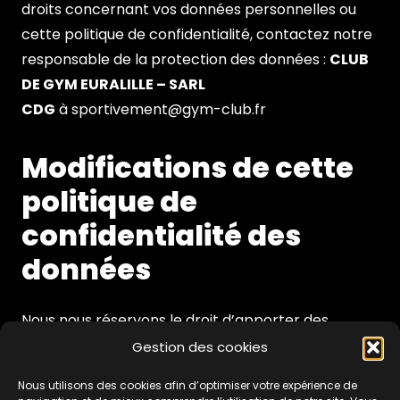
droits concernant vos données personnelles ou
cette politique de confidentialité, contactez notre
responsable de la protection des données :
CLUB
DE GYM EURALILLE – SARL
CDG
à
sportivement@gym-club.fr
Modifications de cette
politique de
confidentialité des
données
Nous nous réservons le droit d’apporter des
modifications à cette politique de confidentialité.
Gestion des cookies
Dernière modification le 13 mai 2020.
Nous utilisons des cookies afin d’optimiser votre expérience de