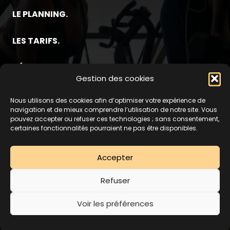
LE PLANNING.
LES TARIFS.
L’ÉQUIPE.
Gestion des cookies
TESTER LE CLUB POUR 5€
Nous utilisons des cookies afin d’optimiser votre expérience de
©2025 GYM CLUB –
Mentions Légales
–
Politique de
navigation et de mieux comprendre l’utilisation de notre site. Vous
pouvez accepter ou refuser ces technologies ; sans consentement,
confidentialité
–
Conditions Générales de Ventes
–
certaines fonctionnalités pourraient ne pas être disponibles.
Résiliation
– Design by
FLOW44
Accepter
03 20 74 52 94
Refuser
Rejoindre Gym Club !
Vous n’avez pas de compte ?
Voir les préférences
Abonnez-vous