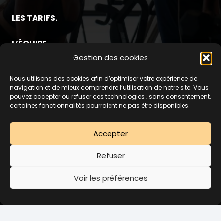
LES TARIFS.
L’ÉQUIPE.
Gestion des cookies
TESTER LE CLUB POUR 5€
Nous utilisons des cookies afin d’optimiser votre expérience de
©2025 GYM CLUB –
Mentions Légales
–
Politique de
navigation et de mieux comprendre l’utilisation de notre site. Vous
pouvez accepter ou refuser ces technologies ; sans consentement,
confidentialité
–
Conditions Générales de Ventes
–
certaines fonctionnalités pourraient ne pas être disponibles.
Résiliation
– Design by
FLOW44
03 20 74 52 94
Accepter
Refuser
Rejoindre Gym Club !
Vous n’avez pas de compte ?
Voir les préférences
Abonnez-vous
Résilier mon abonnement