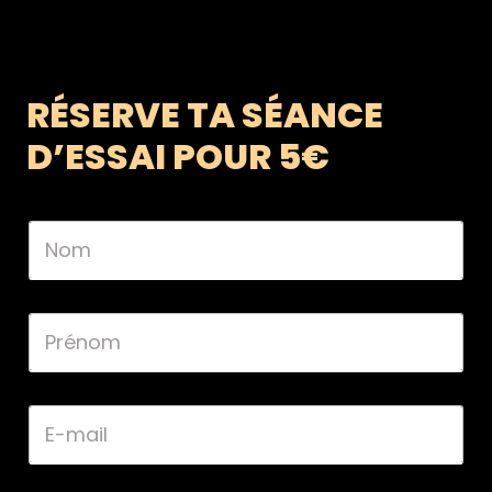
RÉSERVE TA SÉANCE
D’ESSAI POUR 5€
N
o
m
*
P
r
é
n
o
E
m
-
*
m
a