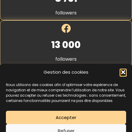
S
t
followers
r
i
p
e
*
13 000
followers
Gestion des cookies
Nous utilisons des cookies afin d’optimiser votre expérience de
4,3
★★★★★
navigation et de mieux comprendre l’utilisation de notre site. Vous
pouvez accepter ou refuser ces technologies ; sans consentement,
certaines fonctionnalités pourraient ne pas être disponibles.
462 avis
Accepter
La séance d’essai à 5 € est une offre découverte réservée aux nouveaux
Refuser