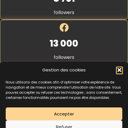
S
t
followers
r
i
p
e
*
13 000
followers
Gestion des cookies
Nous utilisons des cookies afin d’optimiser votre expérience de
4,3
★★★★★
navigation et de mieux comprendre l’utilisation de notre site. Vous
pouvez accepter ou refuser ces technologies ; sans consentement,
certaines fonctionnalités pourraient ne pas être disponibles.
462 avis
Accepter
La séance d’essai à 5 € est une offre découverte réservée aux nouveaux
Refuser