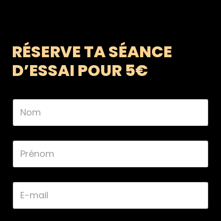
RÉSERVE TA SÉANCE
D’ESSAI POUR 5€
N
o
m
*
P
r
é
n
o
E
m
-
*
m
a