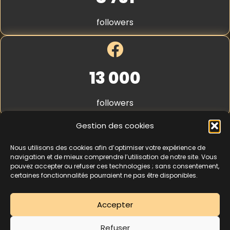
é
S
a
t
n
followers
r
c
i
e
p
e
*
13 000
followers
Gestion des cookies
Nous utilisons des cookies afin d’optimiser votre expérience de
4,3
★★★★★
navigation et de mieux comprendre l’utilisation de notre site. Vous
pouvez accepter ou refuser ces technologies ; sans consentement,
certaines fonctionnalités pourraient ne pas être disponibles.
462 avis
Accepter
La séance d’essai à 5 € est une offre découverte réservée aux nouveaux
Refuser