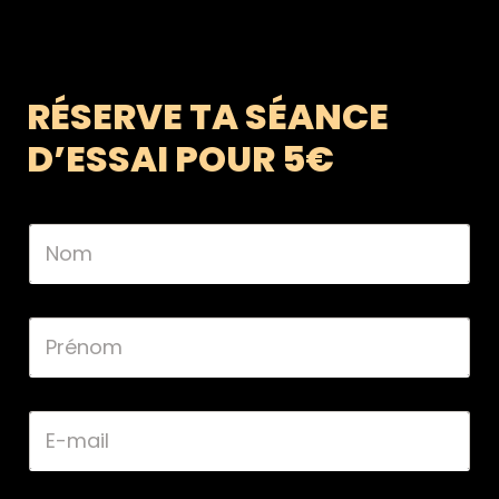
RÉSERVE TA SÉANCE
D’ESSAI POUR 5€
*
N
*
o
m
*
P
r
é
n
o
E
m
-
*
m
a