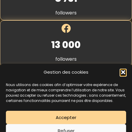
S
t
followers
r
i
p
e
*
13 000
followers
Gestion des cookies
Nous utilisons des cookies afin d’optimiser votre expérience de
4,3
★★★★★
navigation et de mieux comprendre l’utilisation de notre site. Vous
pouvez accepter ou refuser ces technologies ; sans consentement,
certaines fonctionnalités pourraient ne pas être disponibles.
462 avis
Accepter
La séance d’essai à 5 € est une offre découverte réservée aux nouveaux
Refuser