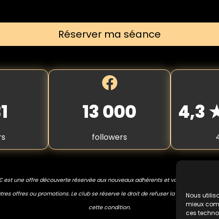
Réserver ma séance
1
13 000
4,3
rs
followers
€ est une offre découverte réservée aux nouveaux adhérents et valable une seule
res offres ou promotions. Le club se réserve le droit de refuser la prestation en 
Nous utilis
mieux compr
cette condition.
ces techno