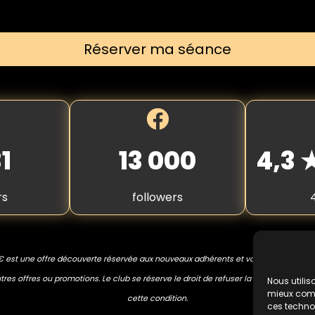
Réserver ma séance
1
13 000
4,3
rs
followers
€ est une offre découverte réservée aux nouveaux adhérents et valable une seule
res offres ou promotions. Le club se réserve le droit de refuser la prestation en 
Nous utilis
mieux compr
cette condition.
ces techno