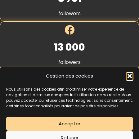
S
t
followers
r
i
p
e
*
13 000
followers
Gestion des cookies
Nous utilisons des cookies afin d’optimiser votre expérience de
4,3
★★★★★
navigation et de mieux comprendre l’utilisation de notre site. Vous
pouvez accepter ou refuser ces technologies ; sans consentement,
certaines fonctionnalités pourraient ne pas être disponibles.
462 avis
Accepter
La séance d’essai à 5 € est une offre découverte réservée aux nouveaux
Refuser