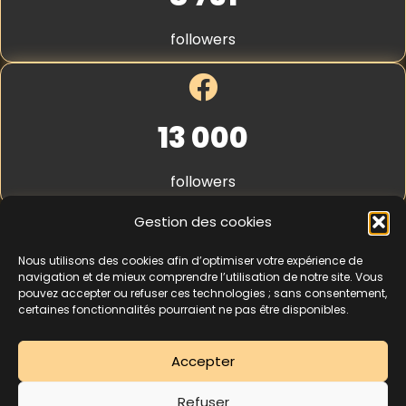
a
S
i
t
followers
l
r
i
p
e
*
13 000
followers
Gestion des cookies
Nous utilisons des cookies afin d’optimiser votre expérience de
4,3
★★★★★
navigation et de mieux comprendre l’utilisation de notre site. Vous
pouvez accepter ou refuser ces technologies ; sans consentement,
certaines fonctionnalités pourraient ne pas être disponibles.
462 avis
Accepter
La séance d’essai à 5 € est une offre découverte réservée aux nouveaux
Refuser