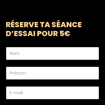
RÉSERVE TA SÉANCE
D’ESSAI POUR 5€
N
o
m
*
P
r
é
n
o
E
m
-
*
m
a