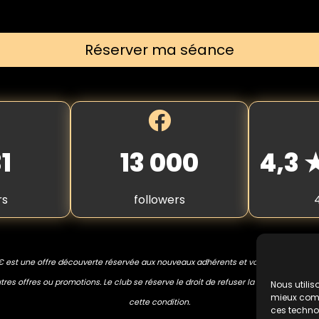
Réserver ma séance
1
13 000
4,3
rs
followers
€ est une offre découverte réservée aux nouveaux adhérents et valable une seule
res offres ou promotions. Le club se réserve le droit de refuser la prestation en 
Nous utilis
mieux compr
cette condition.
ces techno