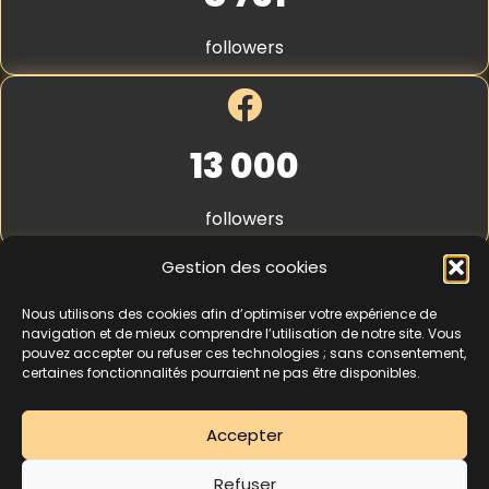
a
S
r
t
t
followers
r
e
i
p
e
*
13 000
followers
Gestion des cookies
Nous utilisons des cookies afin d’optimiser votre expérience de
4,3
★★★★★
navigation et de mieux comprendre l’utilisation de notre site. Vous
pouvez accepter ou refuser ces technologies ; sans consentement,
certaines fonctionnalités pourraient ne pas être disponibles.
462 avis
Accepter
La séance d’essai à 5 € est une offre découverte réservée aux nouveaux
Refuser