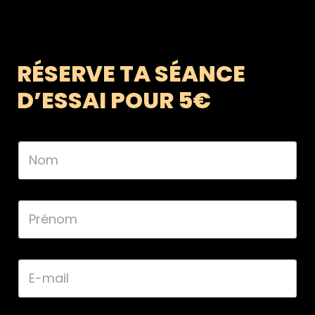
RÉSERVE TA SÉANCE
D’ESSAI POUR 5€
N
o
m
*
P
r
é
n
o
E
m
-
*
m
a