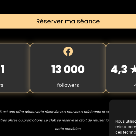
Réserver ma séance
1
13 000
4,3
rs
followers
€ est une offre découverte réservée aux nouveaux adhérents et valable une seule
res offres ou promotions. Le club se réserve le droit de refuser la prestation en 
Nous utilis
mieux compr
cette condition.
ces techno