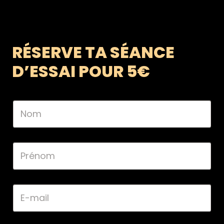
RÉSERVE TA SÉANCE
D’ESSAI POUR 5€
N
o
m
*
P
r
é
n
o
E
m
-
*
m
a