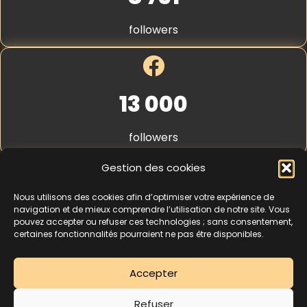
S
t
followers
r
i
p
e
*
13 000
followers
Gestion des cookies
Nous utilisons des cookies afin d’optimiser votre expérience de
4,3
★★★★★
navigation et de mieux comprendre l’utilisation de notre site. Vous
pouvez accepter ou refuser ces technologies ; sans consentement,
certaines fonctionnalités pourraient ne pas être disponibles.
462 avis
Accepter
La séance d’essai à 5 € est une offre découverte réservée aux nouveaux
Refuser