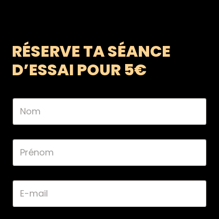
RÉSERVE TA SÉANCE
D’ESSAI POUR 5€
N
o
m
*
P
r
é
n
o
E
m
-
*
m
a