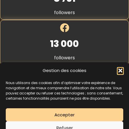
a
S
i
t
s
followers
r
s
i
a
p
n
e
c
*
e
13 000
followers
Gestion des cookies
Nous utilisons des cookies afin d’optimiser votre expérience de
4,3
★★★★★
navigation et de mieux comprendre l’utilisation de notre site. Vous
pouvez accepter ou refuser ces technologies ; sans consentement,
certaines fonctionnalités pourraient ne pas être disponibles.
462 avis
Accepter
La séance d’essai à 5 € est une offre découverte réservée aux nouveaux
Refuser