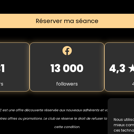
Réserver ma séance
1
13 000
4,3
rs
followers
€ est une offre découverte réservée aux nouveaux adhérents et valable une seule
res offres ou promotions. Le club se réserve le droit de refuser la prestation en 
Nous utilis
mieux compr
cette condition.
ces techno