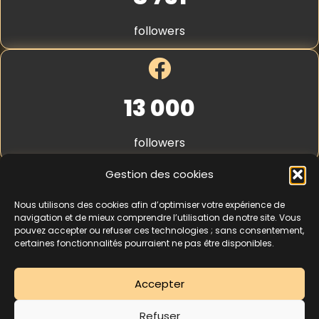
S
t
followers
r
i
p
e
*
13 000
followers
Gestion des cookies
Nous utilisons des cookies afin d’optimiser votre expérience de
4,3
★★★★★
navigation et de mieux comprendre l’utilisation de notre site. Vous
pouvez accepter ou refuser ces technologies ; sans consentement,
certaines fonctionnalités pourraient ne pas être disponibles.
462 avis
Accepter
La séance d’essai à 5 € est une offre découverte réservée aux nouveaux
Refuser