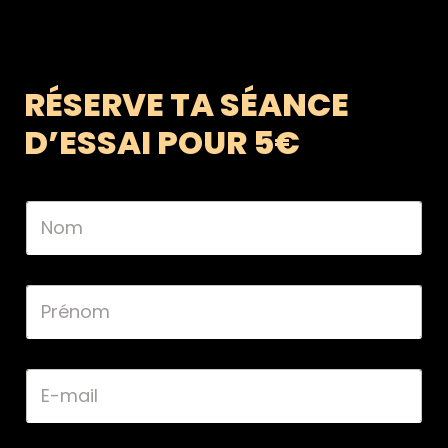
RÉSERVE TA SÉANCE
D’ESSAI POUR 5€
*
N
D
o
a
m
t
*
e
P
r
é
n
o
E
m
-
*
m
a