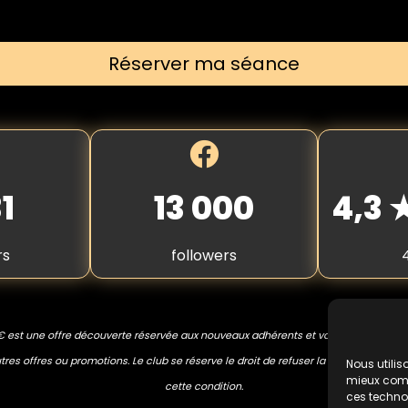
Réserver ma séance
1
13 000
4,3
rs
followers
€ est une offre découverte réservée aux nouveaux adhérents et valable une seule
res offres ou promotions. Le club se réserve le droit de refuser la prestation en 
Nous utilis
mieux compr
cette condition.
ces techno