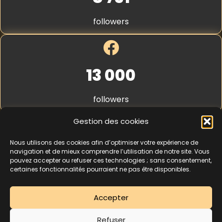
S
t
followers
r
i
p
e
*
13 000
followers
Gestion des cookies
Nous utilisons des cookies afin d’optimiser votre expérience de
4,3
★★★★★
navigation et de mieux comprendre l’utilisation de notre site. Vous
pouvez accepter ou refuser ces technologies ; sans consentement,
certaines fonctionnalités pourraient ne pas être disponibles.
462 avis
Accepter
La séance d’essai à 5 € est une offre découverte réservée aux nouveaux
Refuser