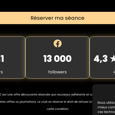
Réserver ma séance
1
13 000
4,3
rs
followers
€ est une offre découverte réservée aux nouveaux adhérents et valable une seule
res offres ou promotions. Le club se réserve le droit de refuser la prestation en 
Nous utilis
mieux compr
cette condition.
ces techno