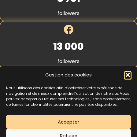
S
t
followers
r
i
p
e
*
13 000
followers
Gestion des cookies
Nous utilisons des cookies afin d’optimiser votre expérience de
4,3
★★★★★
navigation et de mieux comprendre l’utilisation de notre site. Vous
pouvez accepter ou refuser ces technologies ; sans consentement,
certaines fonctionnalités pourraient ne pas être disponibles.
462 avis
Accepter
La séance d’essai à 5 € est une offre découverte réservée aux nouveaux
Refuser