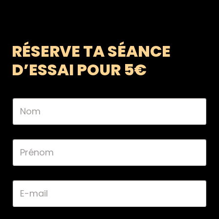
RÉSERVE TA SÉANCE
D’ESSAI POUR 5€
N
o
m
*
P
r
é
n
o
E
m
-
*
m
a