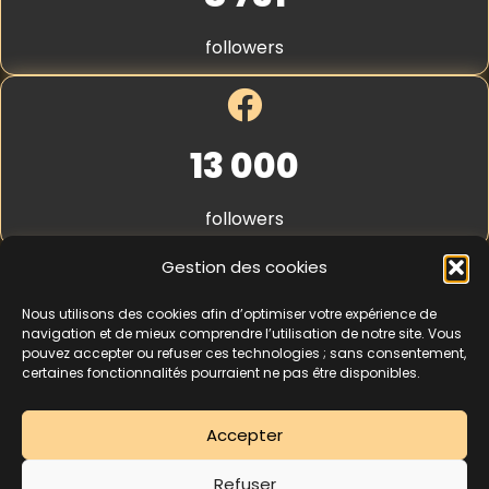
c
S
e
t
followers
r
i
p
e
*
13 000
followers
Gestion des cookies
Nous utilisons des cookies afin d’optimiser votre expérience de
4,3
★★★★★
navigation et de mieux comprendre l’utilisation de notre site. Vous
pouvez accepter ou refuser ces technologies ; sans consentement,
certaines fonctionnalités pourraient ne pas être disponibles.
462 avis
Accepter
La séance d’essai à 5 € est une offre découverte réservée aux nouveaux
Refuser