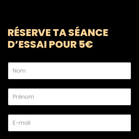
RÉSERVE TA SÉANCE
D’ESSAI POUR 5€
N
o
m
*
P
r
é
n
o
E
m
-
*
m
a