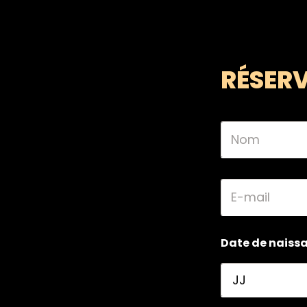
RÉSERV
N
o
m
*
E
-
m
a
i
Date de naiss
l
*