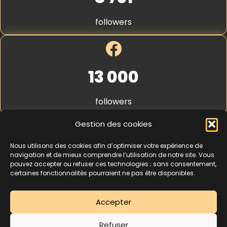
é
S
p
t
h
followers
r
o
i
n
p
e
e
*
13 000
followers
Gestion des cookies
Nous utilisons des cookies afin d’optimiser votre expérience de
4,3
★★★★★
navigation et de mieux comprendre l’utilisation de notre site. Vous
pouvez accepter ou refuser ces technologies ; sans consentement,
certaines fonctionnalités pourraient ne pas être disponibles.
462 avis
Accepter
La séance d’essai à 5 € est une offre découverte réservée aux nouveaux
Refuser