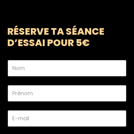
RÉSERVE TA SÉANCE
D’ESSAI POUR 5€
N
o
m
*
P
r
é
n
o
E
m
-
*
m
a