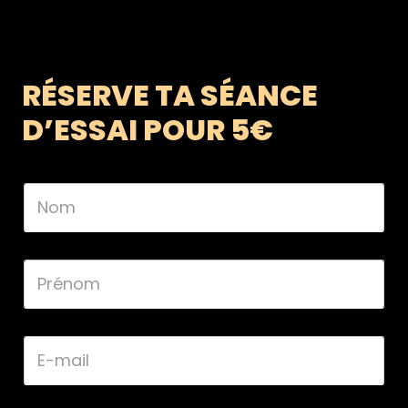
RÉSERVE TA SÉANCE
D’ESSAI POUR 5€
N
o
m
*
P
r
é
n
o
E
m
-
*
m
a