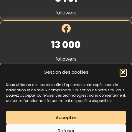
S
t
followers
r
i
p
e
*
13 000
followers
Gestion des cookies
Nous utilisons des cookies afin d’optimiser votre expérience de
4,3
★★★★★
navigation et de mieux comprendre l’utilisation de notre site. Vous
pouvez accepter ou refuser ces technologies ; sans consentement,
certaines fonctionnalités pourraient ne pas être disponibles.
462 avis
Accepter
La séance d’essai à 5 € est une offre découverte réservée aux nouveaux
Refuser