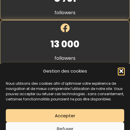
S
t
followers
r
i
p
e
*
13 000
followers
Gestion des cookies
Nous utilisons des cookies afin d’optimiser votre expérience de
4,3
★★★★★
navigation et de mieux comprendre l’utilisation de notre site. Vous
pouvez accepter ou refuser ces technologies ; sans consentement,
certaines fonctionnalités pourraient ne pas être disponibles.
462 avis
Accepter
La séance d’essai à 5 € est une offre découverte réservée aux nouveaux
Refuser