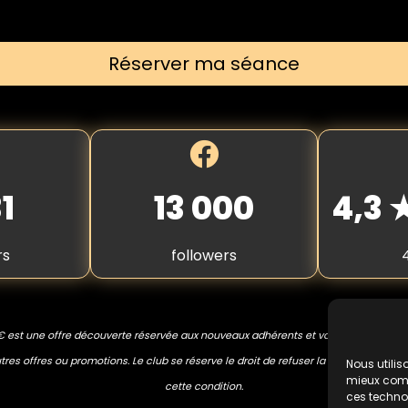
Réserver ma séance
1
13 000
4,3
rs
followers
€ est une offre découverte réservée aux nouveaux adhérents et valable une seule
res offres ou promotions. Le club se réserve le droit de refuser la prestation en 
Nous utilis
mieux compr
cette condition.
ces techno