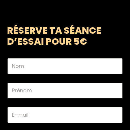
RÉSERVE TA SÉANCE
D’ESSAI POUR 5€
N
o
m
*
P
r
é
n
o
E
m
-
*
m
a