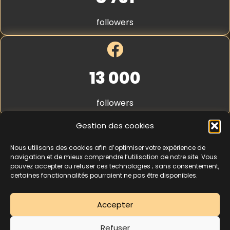
S
t
followers
r
i
p
e
*
13 000
followers
Gestion des cookies
Nous utilisons des cookies afin d’optimiser votre expérience de
4,3
★★★★★
navigation et de mieux comprendre l’utilisation de notre site. Vous
pouvez accepter ou refuser ces technologies ; sans consentement,
certaines fonctionnalités pourraient ne pas être disponibles.
462 avis
Accepter
La séance d’essai à 5 € est une offre découverte réservée aux nouveaux
Refuser