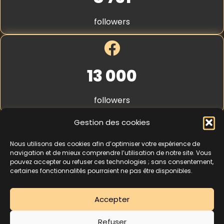
S
t
followers
r
i
p
e
*
13 000
followers
Gestion des cookies
Nous utilisons des cookies afin d’optimiser votre expérience de
4,3
★★★★★
navigation et de mieux comprendre l’utilisation de notre site. Vous
pouvez accepter ou refuser ces technologies ; sans consentement,
certaines fonctionnalités pourraient ne pas être disponibles.
462 avis
Accepter
La séance d’essai à 5 € est une offre découverte réservée aux nouveaux
Refuser