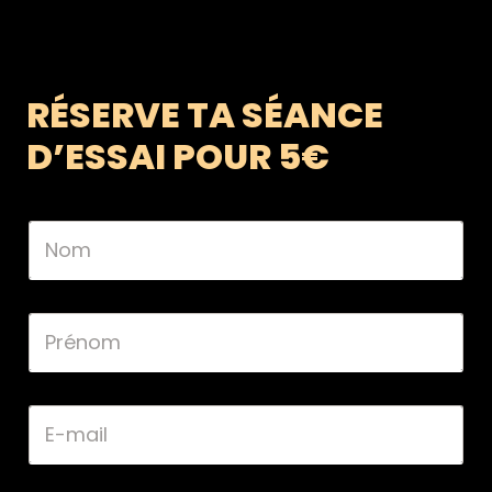
RÉSERVE TA SÉANCE
D’ESSAI POUR 5€
N
o
m
*
P
r
é
n
o
E
m
-
*
m
a