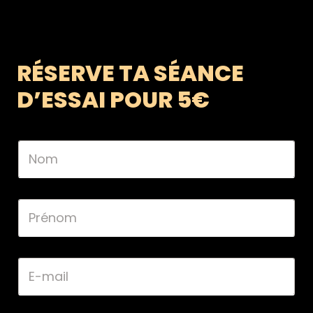
RÉSERVE TA SÉANCE
D’ESSAI POUR 5€
N
o
m
*
P
r
é
n
o
E
m
-
*
m
a