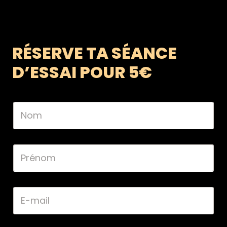
RÉSERVE TA SÉANCE
D’ESSAI POUR 5€
N
o
m
*
P
r
é
n
o
E
m
-
*
m
a