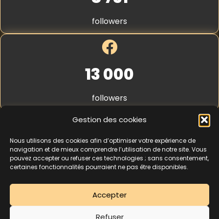
m
S
*
t
followers
r
i
p
e
*
13 000
followers
Gestion des cookies
Nous utilisons des cookies afin d’optimiser votre expérience de
4,3
★★★★★
navigation et de mieux comprendre l’utilisation de notre site. Vous
pouvez accepter ou refuser ces technologies ; sans consentement,
certaines fonctionnalités pourraient ne pas être disponibles.
462 avis
Accepter
La séance d’essai à 5 € est une offre découverte réservée aux nouveaux
Refuser