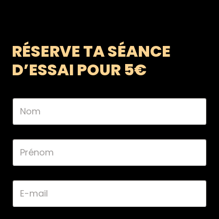
RÉSERVE TA SÉANCE
D’ESSAI POUR 5€
N
o
m
*
P
r
é
n
o
E
m
-
*
m
a