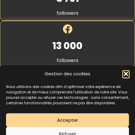
a
S
n
t
c
followers
r
e
i
p
e
*
13 000
followers
Gestion des cookies
Nous utilisons des cookies afin d’optimiser votre expérience de
4,3
★★★★★
navigation et de mieux comprendre l’utilisation de notre site. Vous
pouvez accepter ou refuser ces technologies ; sans consentement,
certaines fonctionnalités pourraient ne pas être disponibles.
462 avis
Accepter
La séance d’essai à 5 € est une offre découverte réservée aux nouveaux
Refuser