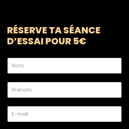
RÉSERVE TA SÉANCE
D’ESSAI POUR 5€
N
o
m
*
P
r
é
n
o
E
m
-
*
m
a