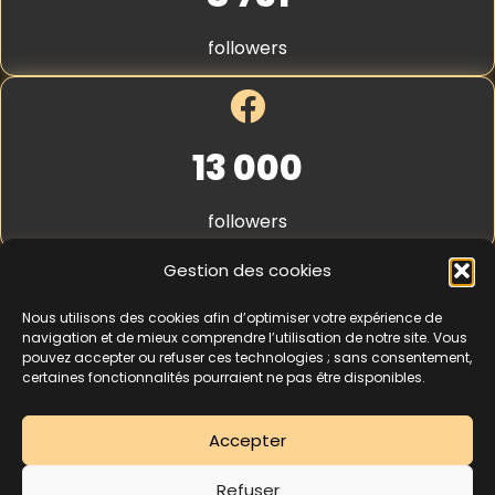
C
S
a
t
followers
r
r
t
i
e
p
e
*
13 000
followers
Gestion des cookies
Nous utilisons des cookies afin d’optimiser votre expérience de
4,3
★★★★★
navigation et de mieux comprendre l’utilisation de notre site. Vous
pouvez accepter ou refuser ces technologies ; sans consentement,
certaines fonctionnalités pourraient ne pas être disponibles.
462 avis
Accepter
La séance d’essai à 5 € est une offre découverte réservée aux nouveaux
Refuser