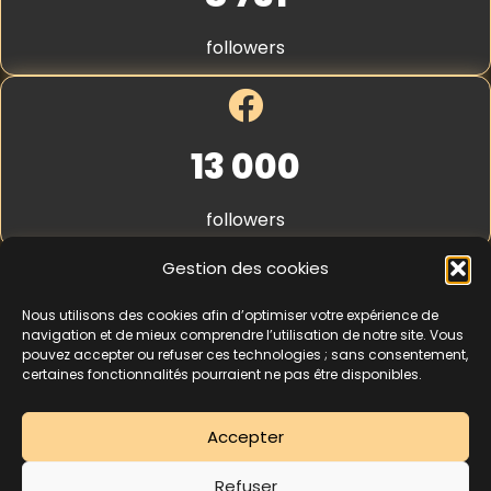
S
t
followers
r
i
p
e
*
13 000
followers
Gestion des cookies
Nous utilisons des cookies afin d’optimiser votre expérience de
4,3
★★★★★
navigation et de mieux comprendre l’utilisation de notre site. Vous
pouvez accepter ou refuser ces technologies ; sans consentement,
certaines fonctionnalités pourraient ne pas être disponibles.
462 avis
Accepter
La séance d’essai à 5 € est une offre découverte réservée aux nouveaux
Refuser