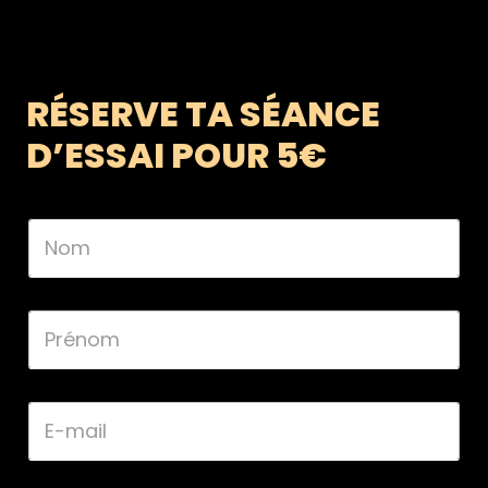
RÉSERVE TA SÉANCE
D’ESSAI POUR 5€
N
o
m
*
P
r
é
n
o
E
m
-
*
m
a