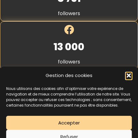
S
t
followers
r
i
p
e
*
13 000
followers
Gestion des cookies
Nous utilisons des cookies afin d’optimiser votre expérience de
4,3
★★★★★
navigation et de mieux comprendre l’utilisation de notre site. Vous
pouvez accepter ou refuser ces technologies ; sans consentement,
certaines fonctionnalités pourraient ne pas être disponibles.
462 avis
Accepter
La séance d’essai à 5 € est une offre découverte réservée aux nouveaux
Refuser