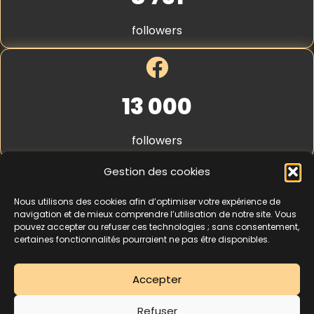
S
t
followers
r
i
p
e
*
13 000
followers
Gestion des cookies
Nous utilisons des cookies afin d’optimiser votre expérience de
4,3
★★★★★
navigation et de mieux comprendre l’utilisation de notre site. Vous
pouvez accepter ou refuser ces technologies ; sans consentement,
certaines fonctionnalités pourraient ne pas être disponibles.
462 avis
Accepter
La séance d’essai à 5 € est une offre découverte réservée aux nouveaux
Refuser