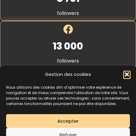
S
t
followers
r
i
p
e
*
13 000
followers
Gestion des cookies
Nous utilisons des cookies afin d’optimiser votre expérience de
4,3
★★★★★
navigation et de mieux comprendre l’utilisation de notre site. Vous
pouvez accepter ou refuser ces technologies ; sans consentement,
certaines fonctionnalités pourraient ne pas être disponibles.
462 avis
Accepter
La séance d’essai à 5 € est une offre découverte réservée aux nouveaux
Refuser