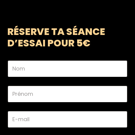
RÉSERVE TA SÉANCE
D’ESSAI POUR 5€
N
o
m
*
P
r
é
n
o
E
m
-
*
m
a