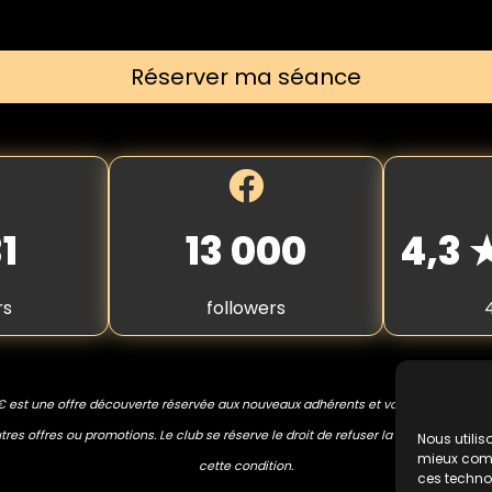
Réserver ma séance
1
13 000
4,3
rs
followers
€ est une offre découverte réservée aux nouveaux adhérents et valable une seule
res offres ou promotions. Le club se réserve le droit de refuser la prestation en 
Nous utilis
mieux compr
cette condition.
ces techno