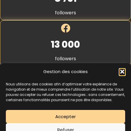
e
S
r
t
followers
v
r
e
i
r
p
e
*
13 000
followers
Gestion des cookies
Nous utilisons des cookies afin d’optimiser votre expérience de
4,3
★★★★★
navigation et de mieux comprendre l’utilisation de notre site. Vous
pouvez accepter ou refuser ces technologies ; sans consentement,
certaines fonctionnalités pourraient ne pas être disponibles.
462 avis
Accepter
La séance d’essai à 5 € est une offre découverte réservée aux nouveaux
Refuser