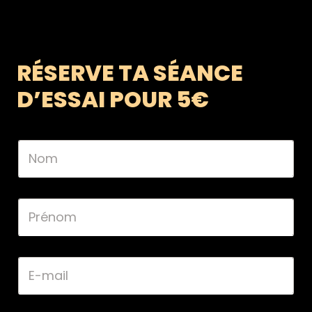
RÉSERVE TA SÉANCE
D’ESSAI POUR 5€
N
o
m
*
P
r
é
n
o
E
m
-
*
m
a