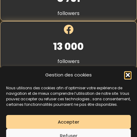
S
t
followers
r
i
p
e
*
13 000
followers
Gestion des cookies
Nous utilisons des cookies afin d’optimiser votre expérience de
4,3
★★★★★
navigation et de mieux comprendre l’utilisation de notre site. Vous
pouvez accepter ou refuser ces technologies ; sans consentement,
certaines fonctionnalités pourraient ne pas être disponibles.
462 avis
Accepter
La séance d’essai à 5 € est une offre découverte réservée aux nouveaux
Refuser