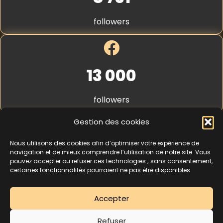
S
t
followers
r
i
p
e
*
13 000
followers
Gestion des cookies
Nous utilisons des cookies afin d’optimiser votre expérience de
4,3
★★★★★
navigation et de mieux comprendre l’utilisation de notre site. Vous
pouvez accepter ou refuser ces technologies ; sans consentement,
certaines fonctionnalités pourraient ne pas être disponibles.
462 avis
Accepter
La séance d’essai à 5 € est une offre découverte réservée aux nouveaux
Refuser