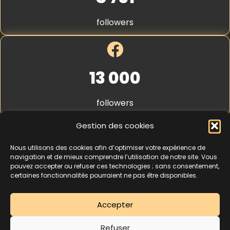
S
t
followers
r
i
p
e
*
13 000
followers
Gestion des cookies
Nous utilisons des cookies afin d’optimiser votre expérience de
4,3
★★★★★
navigation et de mieux comprendre l’utilisation de notre site. Vous
pouvez accepter ou refuser ces technologies ; sans consentement,
certaines fonctionnalités pourraient ne pas être disponibles.
462 avis
Accepter
La séance d’essai à 5 € est une offre découverte réservée aux nouveaux
Refuser