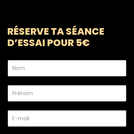
RÉSERVE TA SÉANCE
D’ESSAI POUR 5€
N
o
m
*
P
r
é
n
o
E
m
-
*
m
a