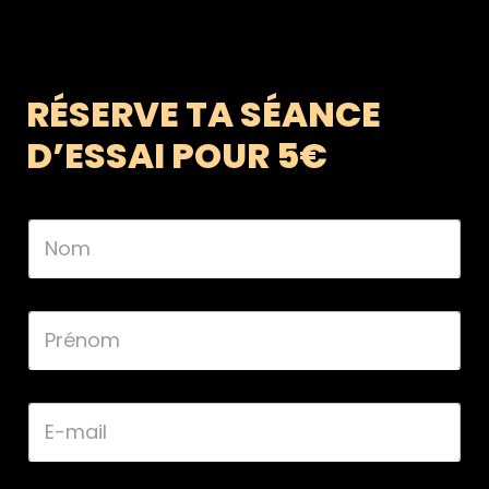
RÉSERVE TA SÉANCE
D’ESSAI POUR 5€
N
o
m
*
P
r
é
n
o
E
m
-
*
m
a