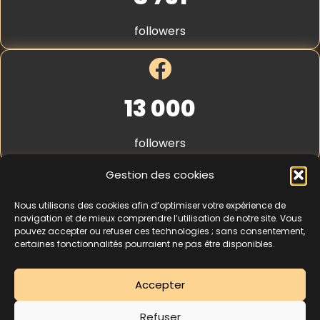
S
t
followers
r
i
p
e
*
13 000
followers
Gestion des cookies
Nous utilisons des cookies afin d’optimiser votre expérience de
4,3
★★★★★
navigation et de mieux comprendre l’utilisation de notre site. Vous
pouvez accepter ou refuser ces technologies ; sans consentement,
certaines fonctionnalités pourraient ne pas être disponibles.
462 avis
Accepter
La séance d’essai à 5 € est une offre découverte réservée aux nouveaux
Refuser