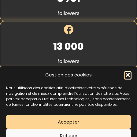
r
S
t
followers
r
i
p
e
*
13 000
followers
Gestion des cookies
Nous utilisons des cookies afin d’optimiser votre expérience de
4,3
★★★★★
navigation et de mieux comprendre l’utilisation de notre site. Vous
pouvez accepter ou refuser ces technologies ; sans consentement,
certaines fonctionnalités pourraient ne pas être disponibles.
462 avis
Accepter
La séance d’essai à 5 € est une offre découverte réservée aux nouveaux
Refuser