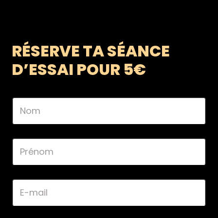
RÉSERVE TA SÉANCE
D’ESSAI POUR 5€
N
o
m
*
P
r
é
n
o
E
m
-
*
m
a