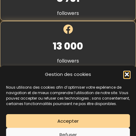
E
S
-
t
followers
m
r
a
i
i
p
l
e
*
13 000
followers
Gestion des cookies
Nous utilisons des cookies afin d’optimiser votre expérience de
4,3
★★★★★
navigation et de mieux comprendre l’utilisation de notre site. Vous
pouvez accepter ou refuser ces technologies ; sans consentement,
certaines fonctionnalités pourraient ne pas être disponibles.
462 avis
Accepter
La séance d’essai à 5 € est une offre découverte réservée aux nouveaux
Refuser