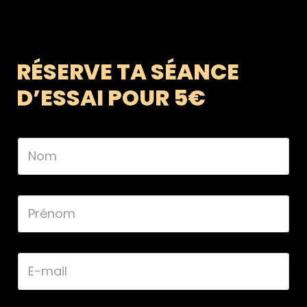
RÉSERVE TA SÉANCE
D’ESSAI POUR 5€
N
o
m
*
P
r
é
n
o
E
m
-
*
m
a