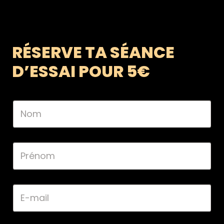
RÉSERVE TA SÉANCE
D’ESSAI POUR 5€
N
o
m
*
P
r
é
n
o
E
m
-
*
m
a