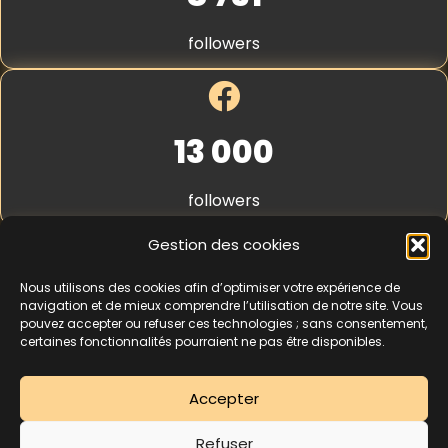
r
S
v
t
followers
e
r
r
i
p
e
*
13 000
followers
Gestion des cookies
Nous utilisons des cookies afin d’optimiser votre expérience de
4,3
★★★★★
navigation et de mieux comprendre l’utilisation de notre site. Vous
pouvez accepter ou refuser ces technologies ; sans consentement,
certaines fonctionnalités pourraient ne pas être disponibles.
462 avis
Accepter
La séance d’essai à 5 € est une offre découverte réservée aux nouveaux
Refuser