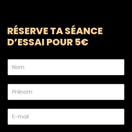
RÉSERVE TA SÉANCE
D’ESSAI POUR 5€
N
o
m
*
P
r
é
n
o
E
m
-
*
m
a