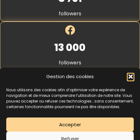
S
t
followers
r
i
p
e
*
13 000
followers
Gestion des cookies
Nous utilisons des cookies afin d’optimiser votre expérience de
4,3
★★★★★
navigation et de mieux comprendre l’utilisation de notre site. Vous
pouvez accepter ou refuser ces technologies ; sans consentement,
certaines fonctionnalités pourraient ne pas être disponibles.
462 avis
Accepter
La séance d’essai à 5 € est une offre découverte réservée aux nouveaux
Refuser